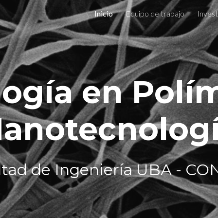
Inicio
Equipo de trabajo
Invest
ip to main content
Skip to navigat
ogía en Polí
anotecnolog
tad de Ingeniería UBA -
CON