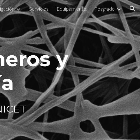
igación
Servicios
Equipamiento
Posgrado
ion
meros y
ía
ICET