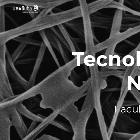
Sk
Tecnol
N
Facul